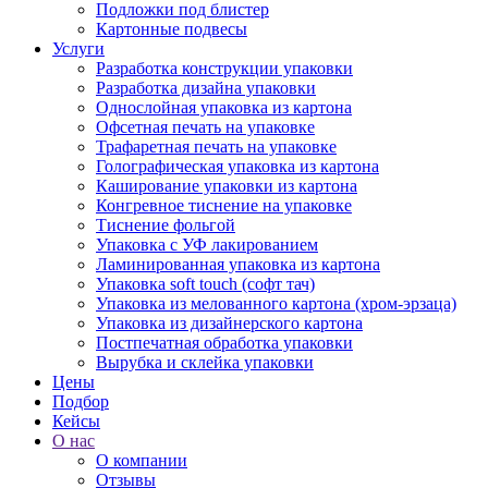
Подложки под блистер
Картонные подвесы
Услуги
Разработка конструкции упаковки
Разработка дизайна упаковки
Однослойная упаковка из картона
Офсетная печать на упаковке
Трафаретная печать на упаковке
Голографическая упаковка из картона
Каширование упаковки из картона
Конгревное тиснение на упаковке
Тиснение фольгой
Упаковка с УФ лакированием
Ламинированная упаковка из картона
Упаковка soft touch (софт тач)
Упаковка из мелованного картона (хром-эрзаца)
Упаковка из дизайнерского картона
Постпечатная обработка упаковки
Вырубка и склейка упаковки
Цены
Подбор
Кейсы
О нас
О компании
Отзывы