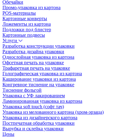
Обечайки
Промо‑упаковка из картона
POS-материалы
Картонные конверты
Ложементы из картона
Подложки под блистер
Картонные подвесы
Услуги
Разработка конструкции упаковки
Разработка дизайна упаковки
Однослойная упаковка из картона
Офсетная печать на упаковке
Трафаретная печать на упаковке
Голографическая упаковка из картона
Каширование упаковки из картона
Конгревное тиснение на упаковке
Тиснение фольгой
Упаковка с УФ лакированием
Ламинированная упаковка из картона
Упаковка soft touch (софт тач)
Упаковка из мелованного картона (хром-эрзаца)
Упаковка из дизайнерского картона
Постпечатная обработка упаковки
Вырубка и склейка упаковки
Цены