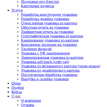
Подложки под блистер
Картонные подвесы
Услуги
Разработка конструкции упаковки
Разработка дизайна упаковки
Однослойная упаковка из картона
Офсетная печать на упаковке
Трафаретная печать на упаковке
Голографическая упаковка из картона
Каширование упаковки из картона
Конгревное тиснение на упаковке
Тиснение фольгой
Упаковка с УФ лакированием
Ламинированная упаковка из картона
Упаковка soft touch (софт тач)
Упаковка из мелованного картона (хром-эрзаца)
Упаковка из дизайнерского картона
Постпечатная обработка упаковки
Вырубка и склейка упаковки
Цены
Подбор
Кейсы
О нас
О компании
Отзывы