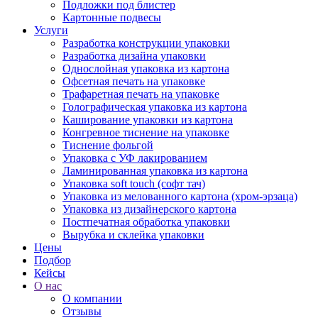
Подложки под блистер
Картонные подвесы
Услуги
Разработка конструкции упаковки
Разработка дизайна упаковки
Однослойная упаковка из картона
Офсетная печать на упаковке
Трафаретная печать на упаковке
Голографическая упаковка из картона
Каширование упаковки из картона
Конгревное тиснение на упаковке
Тиснение фольгой
Упаковка с УФ лакированием
Ламинированная упаковка из картона
Упаковка soft touch (софт тач)
Упаковка из мелованного картона (хром-эрзаца)
Упаковка из дизайнерского картона
Постпечатная обработка упаковки
Вырубка и склейка упаковки
Цены
Подбор
Кейсы
О нас
О компании
Отзывы