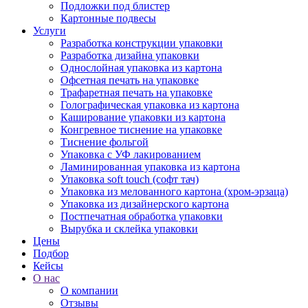
Подложки под блистер
Картонные подвесы
Услуги
Разработка конструкции упаковки
Разработка дизайна упаковки
Однослойная упаковка из картона
Офсетная печать на упаковке
Трафаретная печать на упаковке
Голографическая упаковка из картона
Каширование упаковки из картона
Конгревное тиснение на упаковке
Тиснение фольгой
Упаковка с УФ лакированием
Ламинированная упаковка из картона
Упаковка soft touch (софт тач)
Упаковка из мелованного картона (хром-эрзаца)
Упаковка из дизайнерского картона
Постпечатная обработка упаковки
Вырубка и склейка упаковки
Цены
Подбор
Кейсы
О нас
О компании
Отзывы