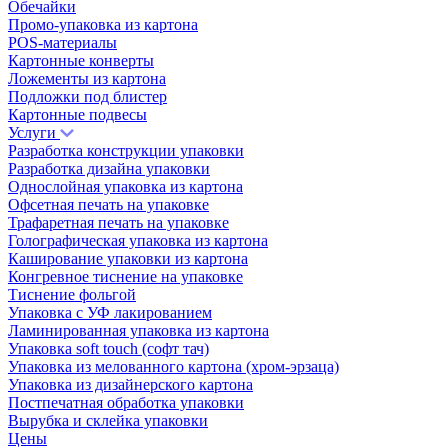
Обечайки
Промо‑упаковка из картона
POS-материалы
Картонные конверты
Ложементы из картона
Подложки под блистер
Картонные подвесы
Услуги
Разработка конструкции упаковки
Разработка дизайна упаковки
Однослойная упаковка из картона
Офсетная печать на упаковке
Трафаретная печать на упаковке
Голографическая упаковка из картона
Каширование упаковки из картона
Конгревное тиснение на упаковке
Тиснение фольгой
Упаковка с УФ лакированием
Ламинированная упаковка из картона
Упаковка soft touch (софт тач)
Упаковка из мелованного картона (хром-эрзаца)
Упаковка из дизайнерского картона
Постпечатная обработка упаковки
Вырубка и склейка упаковки
Цены